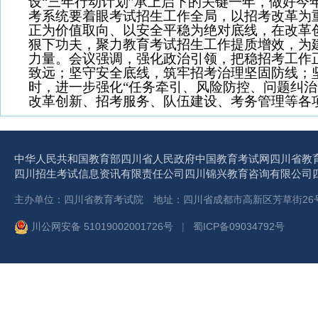
设“三年行动计划”承上启下的关键一年，做好今
考系统要着眼考试招生工作全局，以招考改革为
正为价值取向、以安全平稳为绝对底线，在改革
狠下功夫，聚力教育考试招生工作提质增效，为
力量。会议强调，强化政治引领，把稳招考工作
致远；坚守安全底线，筑牢招考治理坚固防线；
时，进一步强化“任务牵引、风险防控、问题纠治
改革创新、招考服务、队伍建设、考务管理等各项
中华人民共和国教育部
四川省人民政府
中国教育考试网
四川省教
四川招生考试信息资讯有限责任公司
四川锦兴教育咨询有限公司
主办单位：四川省教育考试院 地址：四川省成都市高新区芳草街26号 
川公网安备 51019002001726号
|
蜀ICP备09034792号