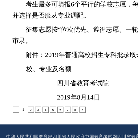
考生最多可填报
6
个平行的学校志愿，
并选择是否服从专业调配。
征集志愿按
“
位次优先、遵循志愿、一
审录。
附件：
2019
年普通高校招生专科批录取
校、专业及名额
四川省教育考试院
2019
年
8
月
14
日
1
2
3
4
5
6
7
8
>
中华人民共和国教育部
四川省人民政府
中国教育考试网
四川省教